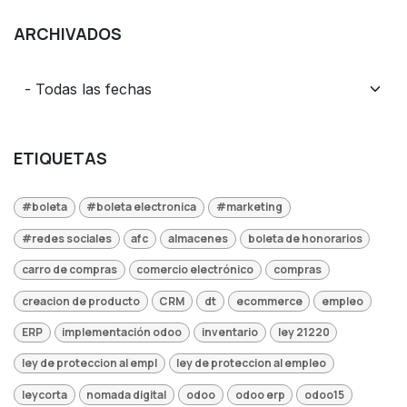
ARCHIVADOS
ETIQUETAS
#boleta
#boleta electronica
#marketing
#redes sociales
afc
almacenes
boleta de honorarios
carro de compras
comercio electrónico
compras
creacion de producto
CRM
dt
ecommerce
empleo
ERP
implementación odoo
inventario
ley 21220
ley de proteccion al empl
ley de proteccion al empleo
leycorta
nomada digital
odoo
odoo erp
odoo15