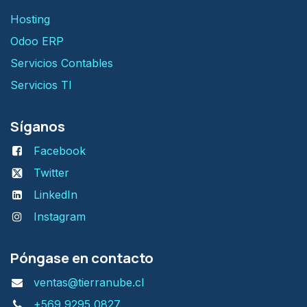
H​osting
Odoo ERP
Servicios Contables
Servicios TI
Síganos
Facebook
Twitter
LinkedIn
Instagram
Póngase en contacto
ventas@tierranube.cl
+569 9295 0827