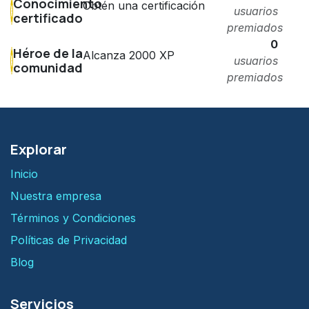
Conocimiento
Obtén una certificación
usuarios
certificado
premiados
0
Héroe de la
Alcanza 2000 XP
usuarios
comunidad
premiados
Explorar
Inicio
Nuestra empresa
Términos y Condiciones
Políticas de Privacidad
Blog
Servicios