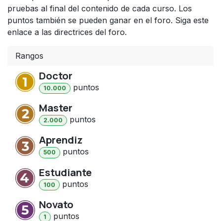
pruebas al final del contenido de cada curso. Los
puntos también se pueden ganar en el foro. Siga este
enlace a las directrices del foro.
Rangos
Doctor
punto
s
10.000
Master
punto
s
2.000
Aprendiz
punto
s
500
Estudiante
punto
s
100
Novato
punto
s
1