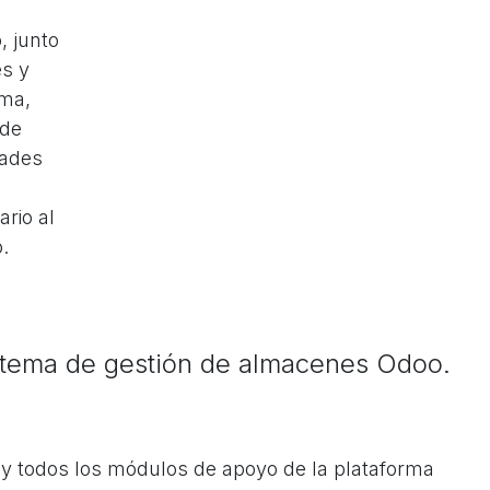
, junto
es y
rma,
 de
dades
rio al
.
istema de gestión de almacenes Odoo.
 y todos los módulos de apoyo de la plataforma