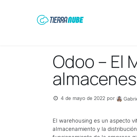
Ir al contenido
Home
Odoo ERP
Servicios de Apoyo
Odoo – El 
almacenes
4 de mayo de 2022
por
Gabri
El warehousing es un aspecto vit
almacenamiento y la distribución