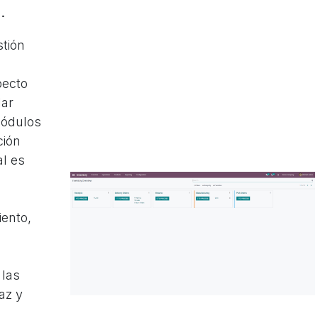
.
tión
a
pecto
lar
módulos
ción
l es
iento,
 las
az y