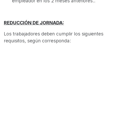
empleador en los 2 meses anteriores..
REDUCCIÓN DE JORNADA:
Los trabajadores deben cumplir los siguientes
requisitos, según corresponda:
Estar afiliados al Seguro de Cesantía y
registrar en
los últimos 24 meses
al menos:
10 cotizaciones
, continuas o discontinuas
en el caso de trabajadores con contrato
indefinido; o
5 cotizaciones, continuas o discontinuas
en caso de trabajadores con contrato a
plazo fijo o por obra
Que las últimas 3 cotizaciones sean con el